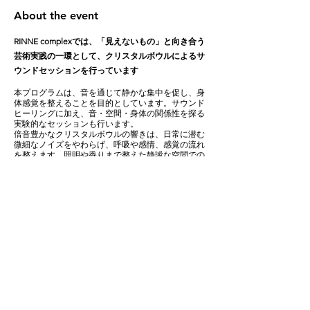
About the event
RINNE complexでは、「見えないもの」と向き合う
芸術実践の一環として、クリスタルボウルによるサ
ウンドセッションを行っています
本プログラムは、音を通じて静かな集中を促し、身
体感覚を整えることを目的としています。サウンド
ヒーリングに加え、音・空間・身体の関係性を探る
実験的なセッションも行います。
倍音豊かなクリスタルボウルの響きは、日常に潜む
微細なノイズをやわらげ、呼吸や感情、感覚の流れ
を整えます。照明や香りまで整えた静謐な空間での
セッションは、情報過多な現代における感性のリセ
ット・メンテナンスにも最適です。
このセッションは、次のような方におすすめです
日々多忙なビジネスやクリエイティブな環境の
中で、静かに感覚を整える時間を必要としてい
る方
アートや音に対して繊細な関心や好奇心をお持
ちの方
Show More