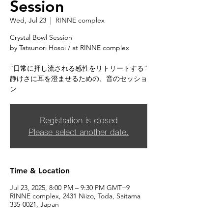
Session
Wed, Jul 23
  |  
RINNE complex
Crystal Bowl Session
by Tatsunori Hosoi / at RINNE complex
”日常に押し流される感性をリトリートする”
静けさに耳を澄ませるための、音のセッショ
ン
Registration is closed
Please select another date.
Time & Location
Jul 23, 2025, 8:00 PM – 9:30 PM GMT+9
RINNE complex, 2431 Niizo, Toda, Saitama
335-0021, Japan