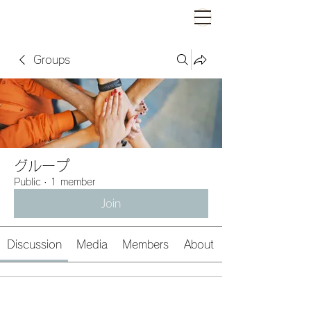
Groups
グループ
Public
·
1 member
Join
Discussion
Media
Members
About