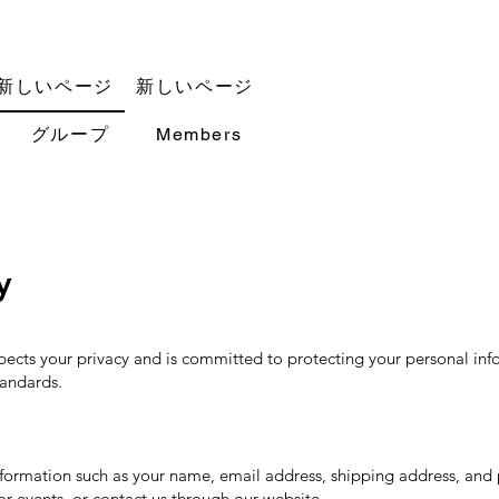
新しいページ
新しいページ
グループ
Members
y
cts your privacy and is committed to protecting your personal inf
tandards.
formation such as your name, email address, shipping address, and
or events, or contact us through our website.