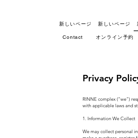
新しいページ
新しいページ
Contact
オンライン予約
Privacy Polic
RINNE complex (“we”) respe
with applicable laws and s
1. Information We Collect
We may collect personal in
make a purchase, register f