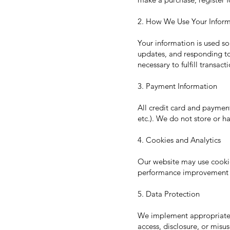
2. How We Use Your Inform
Your information is used so
updates, and responding to 
necessary to fulfill transac
3. Payment Information
All credit card and payment
etc.). We do not store or h
4. Cookies and Analytics
Our website may use cookie
performance improvement 
5. Data Protection
We implement appropriate t
access, disclosure, or misus