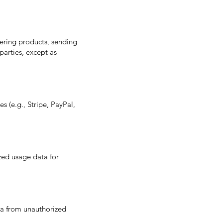
vering products, sending
parties, except as
s (e.g., Stripe, PayPal,
zed usage data for
ta from unauthorized