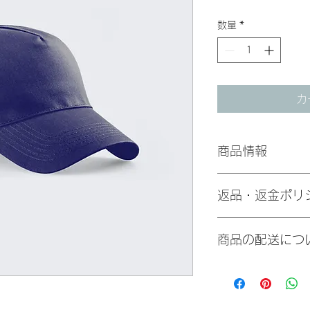
格
数量
*
カ
商品情報
商品の詳細を入力し
返品・返金ポリ
明に加え、商品の特
しましょう。
返品・返金ポリシー
商品の配送につ
満足しなかった場合
の手順などを説明し
顧客からの信頼を獲
配送地域、料金、所
だけます。
する情報を入力して
とで顧客からの信頼